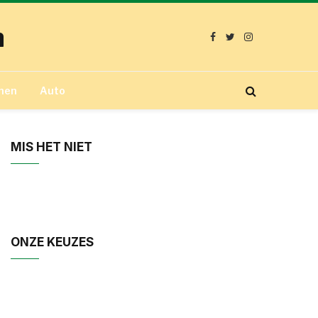
n
Facebook
Twitter
Instagram
nen
Auto
MIS HET NIET
ONZE KEUZES