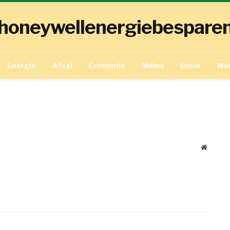
honeywellenergiebespare
Energie
Afval
Economie
Milieu
Bouw
Wo
Website