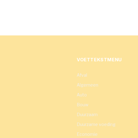
VOETTEKSTMENU
Afval
Algemeen
Auto
Bouw
Duurzaam
Duurzame voeding
Economie